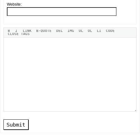
Website:
Submit